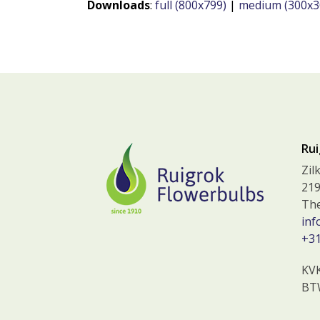
Downloads
:
full (800x799)
|
medium (300x3
Rui
Zil
219
The
inf
+31
KV
BT