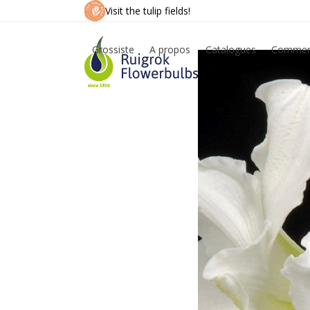
Skip
Visit the tulip fields!
to
content
Grossiste
A propos
Catalogues
Commen