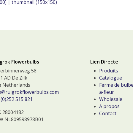
00)
|
thumbnail (150x150)
grok Flowerbulbs
Lien Directe
kerbinnenweg 58
Produits
1 AD De Zilk
Catalogue
 Netherlands
Ferme de bulbe
o@ruigrokflowerbulbs.com
a-fleur
(0)252 515 821
Wholesale
A propos
K 28004182
Contact
W NL809598978B01